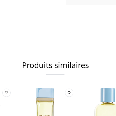
Stearate, Peg-100 Stearate, Bu
(Carrageenan), Phenyl Trimeth
Sorbitan Palmitate, Caprylyl Gl
Hexylene Glycol, Potassium Hyd
Phenoxyethanol
Cette liste d'ingrédients peut f
l'emballage du produit acheté.
Produits similaires