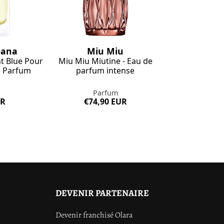
bana
Miu Miu
t Blue Pour
Miu Miu Miutine - Eau de
 Parfum
parfum intense
Parfum
UR
€74,90 EUR
DEVENIR PARTENAIRE
Devenir franchisé Olara