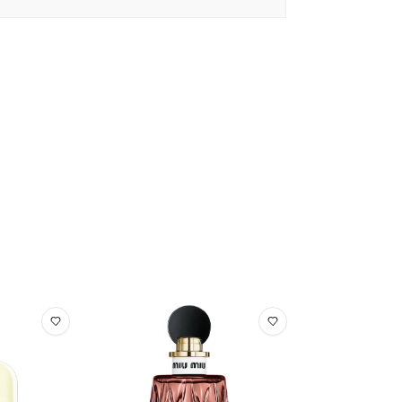
tylene Glycol, Cetyl Alcohol, Chondrus Crispus
icone, Sodium Hyaluronate, Polysorbate 60,
ycol, Stearic Acid, Xanthan Gum, Carbomer,
roxide, Disodium Edta, Coumarin, Linalool,
aire l'objet de modifications, veuillez consulter