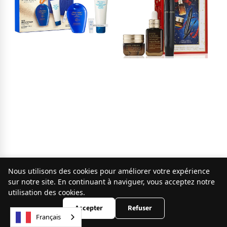
Shiseido
Estée Lauder
Nous utilisons des cookies pour améliorer votre expérience
Shiseido Expert Sun
Estée Lauder Advanced
9.8
sur notre site. En continuant à naviguer, vous acceptez notre
/10
251 avis
Protector Lotion
Night Repair - Coffret
utilisation des cookies.
SPF50+ Set
Accepter
Refuser
Crème visage
Français
Épuisé
Crème solaire