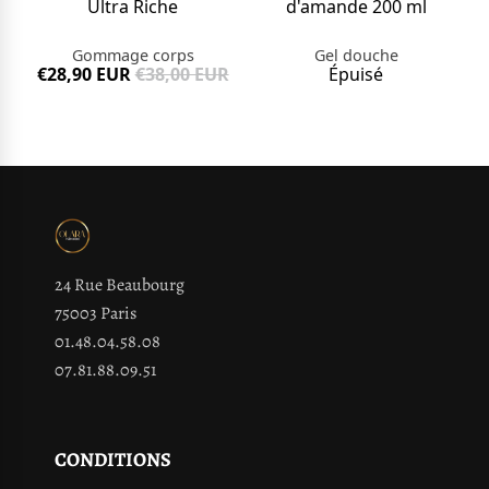
Ultra Riche
d'amande 200 ml
Gommage corps
Gel douche
€28,90 EUR
€38,00 EUR
Épuisé
24 Rue Beaubourg
75003 Paris
01.48.04.58.08
07.81.88.09.51
CONDITIONS