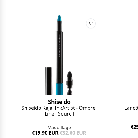
Shiseido
Shiseido Kajal InkArtist - Ombre,
Lancô
Liner, Sourcil
€2
Maquillage
€19,90 EUR
€32,60 EUR