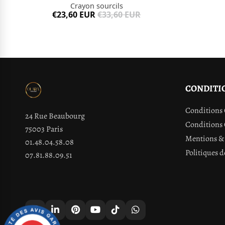
Crayon sourcils
€23,60 EUR
€33,60 EUR
CONDITI
Conditions 
24 Rue Beaubourg
Conditions 
75003 Paris
Mentions & 
01.48.04.58.08
Politiques d
07.81.88.09.51