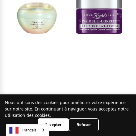
Shiseido
Kiehl’s
Nous utilisons des cookies pour améliorer votre expérience
Shiseido Legendary
Kiehl’s - Super Multi-
9.8
sur notre site. En continuant à naviguer, vous acceptez notre
/10
253 avis
Enmei Crème
Corrective Eye Zone
utilisation des cookies.
Rénovatrice Ultime
Treatment
Accepter
Refuser
Français
Crème visage
Contour des yeux