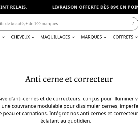
T RELAIS.
LIVRAISON OFFERTE DÈS 89€ EN POINT 
/
N
CHEVEUX
MAQUILLAGES
MARQUES
COFFRETS
Anti cerne et correcteur
e d'anti-cernes et de correcteurs, conçus pour illuminer vot
t une couvrance modulable pour dissimuler cernes, imperfec
 de peau et carnations. Intégrez nos anti-cernes et correcteu
éclatant au quotidien.