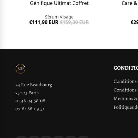
Génifique Ultimat Coffret
Care &
Sérum Visage
€111,90 EUR
€159,30 EUR
€2
CONDITI
Conditions 
24 Rue Beaubourg
Conditions 
75003 Paris
Mentions & 
01.48.04.58.08
Politiques d
07.81.88.09.51