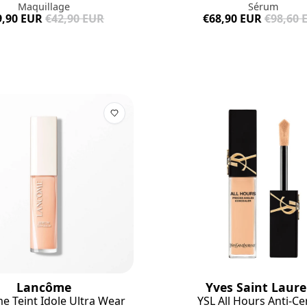
Maquillage
Sérum
9,90 EUR
€42,90 EUR
€68,90 EUR
€98,60 
Lancôme
Yves Saint Laur
e Teint Idole Ultra Wear
YSL All Hours Anti-C