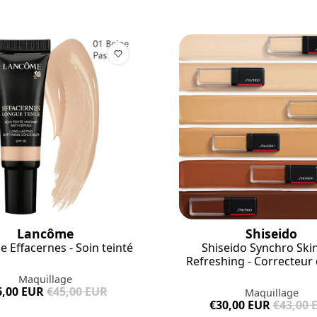
Lancôme
Shiseido
 Effacernes - Soin teinté
Shiseido Synchro Skin
Refreshing - Correcteur 
Maquillage
6,00 EUR
€45,00 EUR
Maquillage
€30,00 EUR
€43,00 