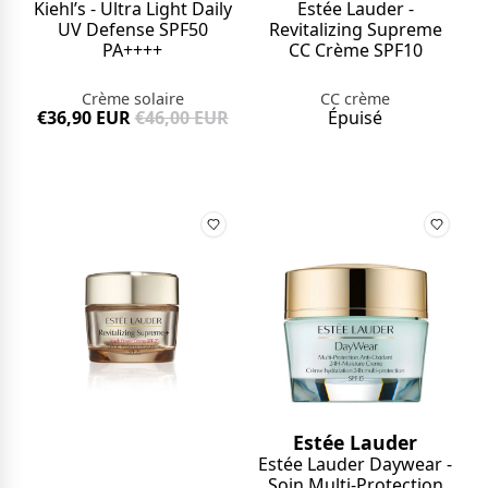
Kiehl’s - Ultra Light Daily
Estée Lauder -
UV Defense SPF50
Revitalizing Supreme
PA++++
CC Crème SPF10
Crème solaire
CC crème
€36,90 EUR
€46,00 EUR
Épuisé
Estée Lauder
Estée Lauder Daywear -
Soin Multi-Protection