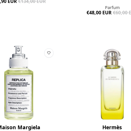
,90 EUR
€134,00 EUR
Parfum
€48,00 EUR
€60,00 
aison Margiela
Hermès