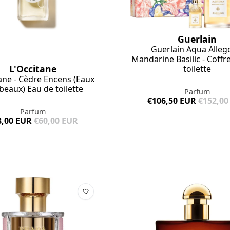
Guerlain
Guerlain Aqua Alleg
Mandarine Basilic - Coffr
L'Occitane
toilette
ane - Cèdre Encens (Eaux
beaux) Eau de toilette
Parfum
€106,50 EUR
€152,00
Parfum
8,00 EUR
€60,00 EUR