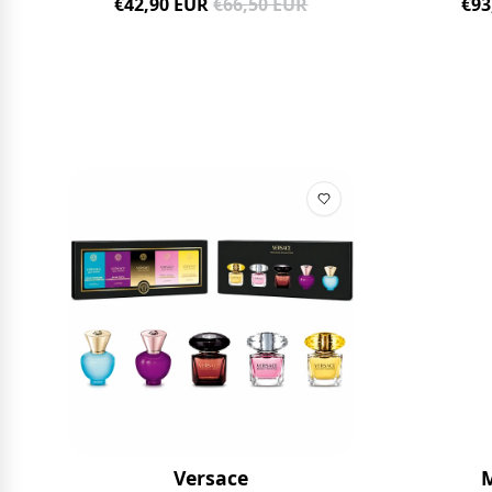
€93
€42,90 EUR
€66,50 EUR
Versace
M