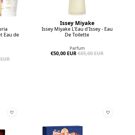
Issey Miyake
oria
Issey Miyake L'Eau d'Issey - Eau
et Eau de
De Toilette
Parfum
€50,00 EUR
€65,00 EUR
 EUR