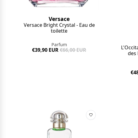
Versace
Versace Bright Crystal - Eau de
toilette
Parfum
L'Occit
€39,90 EUR
€66,00 EUR
des 
€4