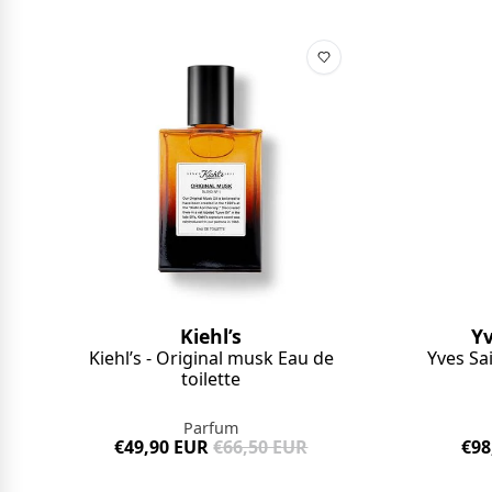
Kiehl’s
Yv
Kiehl’s - Original musk Eau de
Yves Sa
toilette
Parfum
€49,90 EUR
€66,50 EUR
€98