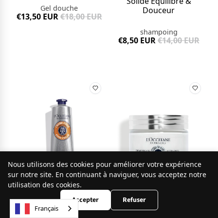
Solide Equilibre &
Gel douche
Douceur
€13,50 EUR
€18,00 EUR
shampoing
€8,50 EUR
€14,00 EUR
Nous utilisons des cookies pour améliorer votre expérience
9.8
sur notre site. En continuant à naviguer, vous acceptez notre
/10
251 avis
utilisation des cookies.
Accepter
Refuser
Français