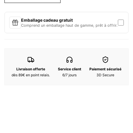
PRODUIT FORMAT VENTE :
SHISEIDO MEN Total Revitalizer Cream N 50 ml
Une crème hydratante anti-âge haute performance qui agit sur les
5 principaux signes du vieillissement.
Emballage cadeau gratuit
VOS CADEAUX :
Comprend un emballage haut de gamme, prêt à offrir.
SHISEIDO MEN Face Cleanser 30 ml
Une mousse riche et fine, formulée avec des ingrédients de soin
pour nourrir la peau masculine.
SHISEIDO MEN Total Revitalizer Eye N 5 ml
Une crème contour des yeux anti-âge haute performance qui agit
sur les 5 principaux signes du vieillissement.
VOTRE ÉLÉGANTE TROUSSE DE TOILETTE 100 % polyester issu de
Livraison offerte
Service client
Paiement sécurisé
fibres recyclées
dès 89€ en point relais.
6/7 jours
3D Secure
Cet ensemble est fabriqué à partir de papier issu d'une gestion
forestière responsable (FSC®).
Notre engagement en faveur de la réduction de l'impact
environnemental a guidé la création de cette trousse de toilette.
Ce coffret contient :
SHISEIDO MEN Crème Revitalisante Totale - 50ml
Une crème hydratante anti-âge haute performance qui cible les 5
principaux signes du vieillissement.
SHISEIDO MEN Nettoyant Visage - 30ml
Une mousse riche, à la texture fine, composée d'ingrédients de
soin pour nourrir la peau masculine.