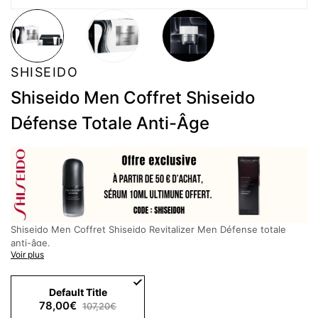
SHISEIDO
Shiseido Men Coffret Shiseido
Défense Totale Anti-Âge
Shiseido Men Coffret Shiseido Revitalizer Men Défense totale
anti-âge.
Voir plus
Description :
Sentez l'énergie dans votre peau : renforcez votre confiance
intérieure et profitez d'une peau revitalisée grâce à notre coffret
Default Title
cadeau pour hommes.
78,00€
107,20€
CE COFFRET CONTIENT :