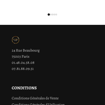
OCYMOIDES LEAF EXTRACT,GLYCYRRHIZA GLABRA (LICORICE)
ROOT EXTRACT,GANODERMA LUCIDUM (MUSHROOM) STEM
EXTRACT,
Cette liste d'ingrédients peut faire l'objet de modifications,
veuillez consulter l'emballage du produit acheté.
24 Rue Beaubourg
75003 Paris
01.48.04.58.08
07.81.88.09.51
CONDITIONS
Conditions Générales de Vente
Conditions Générales d'Utilisation