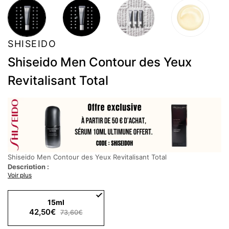
SHISEIDO
Shiseido Men Contour des Yeux
Revitalisant Total
Shiseido Men Contour des Yeux Revitalisant Total
Description :
Voir plus
Crème contour des yeux anti-âge haute performance qui cible les
5 signes majeurs de vieillissement
15ml
Crème anti-âge éclaircissante
42,50€
73,60€
Hydrate et rafraichît la peau fragile du coutour des yeux.
Hydratation intense de 48 heures* pour une apparence plus