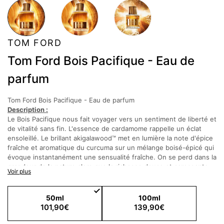
TOM FORD
Tom Ford Bois Pacifique - Eau de
parfum
Tom Ford Bois Pacifique - Eau de parfum
Description :
Le Bois Pacifique nous fait voyager vers un sentiment de liberté et
de vitalité sans fin. L'essence de cardamome rappelle un éclat
ensoleillé. Le brillant akigalawood™ met en lumière la note d'épice
fraîche et aromatique du curcuma sur un mélange boisé-épicé qui
évoque instantanément une sensualité fraîche. On se perd dans la
grandeur de la nature alors que la richesse douce et caressante
Voir plus
de l'essence d'oliban et du beurre d'orris traverse le parfum. Les
facettes de bois de santal, de cèdre et de chêne composent la
forêt de Bois Pacifique - une présence stupéfiante de bois
50ml
100ml
majestueux illuminés par des traînées de lumière solaire
101,90€
139,90€
impressionnante qui émanent d'un horizon prometteur.
Notes Olfactives :