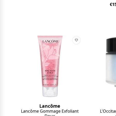
€1
Lancôme
Lancôme Gommage Exfoliant
L'Occita
Doux