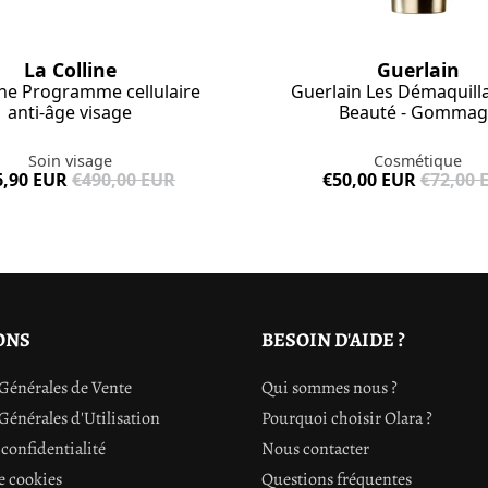
La Colline
Guerlain
ine Programme cellulaire
Guerlain Les Démaquill
anti-âge visage
Beauté - Gommag
Soin visage
Cosmétique
6,90 EUR
€490,00 EUR
€50,00 EUR
€72,00 
ONS
BESOIN D'AIDE ?
Générales de Vente
Qui sommes nous ?
Générales d'Utilisation
Pourquoi choisir Olara ?
confidentialité
Nous contacter
e cookies
Questions fréquentes