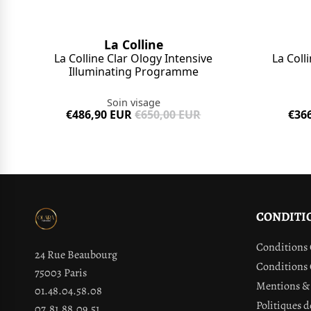
La Colline
La Colline Clar Ology Intensive
La Coll
Illuminating Programme
Soin visage
€486,90 EUR
€650,00 EUR
€36
CONDITI
Conditions 
24 Rue Beaubourg
Conditions 
75003 Paris
Mentions & 
01.48.04.58.08
Politiques d
07.81.88.09.51