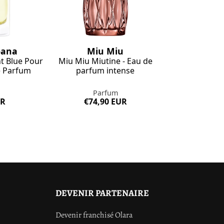
bana
Miu Miu
t Blue Pour
Miu Miu Miutine - Eau de
 Parfum
parfum intense
Parfum
UR
€74,90 EUR
DEVENIR PARTENAIRE
Devenir franchisé Olara