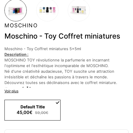
MOSCHINO
Moschino - Toy Coffret miniatures
Moschino - Toy Coffret miniatures 5x5ml
Description :
MOSCHINO TOY révolutionne la parfumerie en incarnant
l'optimisme et l'esthétique incomparable de MOSCHINO.
Né d'une créativité audacieuse, TOY suscite une attraction
irrésistible et déchaîne les passions à travers le monde.
Découvrez toutes ses déclinaisons avec le coffret miniature.
Ingrédients
:
Voir plus
Default Title
Eau De Parfum Moschino Toy
45,00€
59,00€
Alcohol Denat., Parfum (Fragrance), Water (Aqua), Octinoxate,
Butyl Methoxydibenzoylmethane, Ethylhexyl Salicylate, Limonene,
Alpha-isomethyl Ionone, Linalool, Citronellol, Citral