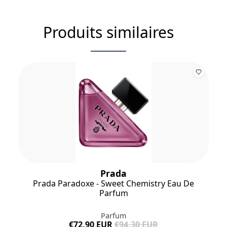
ALCOHOL • LIMONENE • HYDROXYCITRONELLAL • CITRAL •
CITRONELLOL • BENZYL ALCOHOL • BENZYL BENZOATE •
BENZYL SALICYLATE (F.I.L. B247384/1).
Produits similaires
Prada
Prada Paradoxe - Sweet Chemistry Eau De
Parfum
Parfum
€72,90 EUR
€94,30 EUR