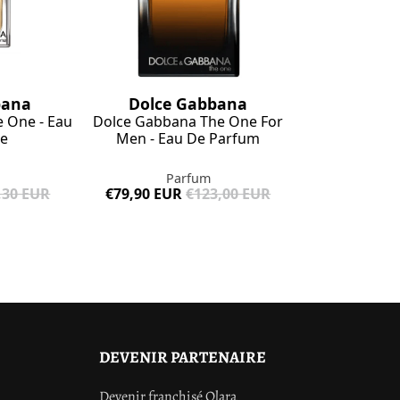
Dolce Gabbana
bana
Dolce Gabbana The One For
 One - Eau
Men - Eau De Parfum
te
Parfum
€79,90 EUR
€123,00 EUR
,30 EUR
DEVENIR PARTENAIRE
Devenir franchisé Olara