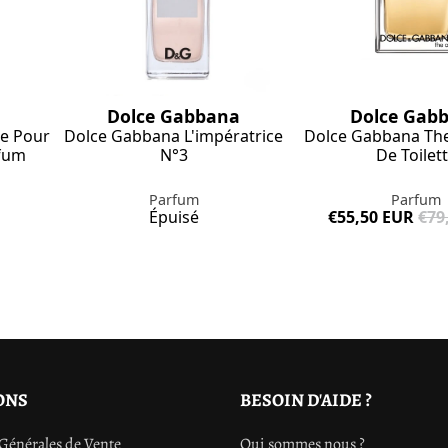
Dolce Gabbana
Dolce Gab
ue Pour
Dolce Gabbana L'impératrice
Dolce Gabbana The
fum
N°3
De Toilet
Parfum
Parfum
Épuisé
€55,50 EUR
€79
ONS
BESOIN D'AIDE ?
Générales de Vente
Qui sommes nous ?