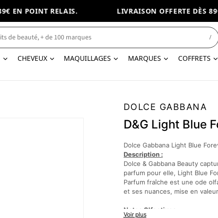
 EN POINT RELAIS.
LIVRAISON OFFERTE DÈS 89€ 
/
N
CHEVEUX
MAQUILLAGES
MARQUES
COFFRETS
DOLCE GABBANA
D&G Light Blue 
Dolce Gabbana Light Blue For
Description :
Dolce & Gabbana Beauty captur
parfum pour elle, Light Blue F
Parfum fraîche est une ode olf
et ses nuances, mise en valeur
Notes Olfactives :
Voir plus