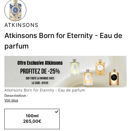
ATKINSONS
Atkinsons Born for Eternity - Eau de
parfum
Atkinsons Born for Eternity - Eau de parfum
Description :
Voir plus
Une composition parfumée exceptionnelle dédiée aux mythes et à
l'esthétique de l'Égypte ancienne. Audacieux et exotique - la
coriandre puissante et l'encens se fondent en une symphonie
100ml
olfactive opulente. Une interprétation contemporaine qui incarne
265,00€
non seulement la splendeur des pharaons, mais aussi la beauté
éternelle.