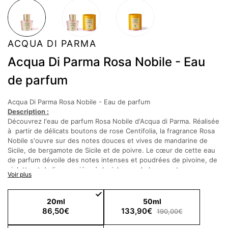
ACQUA DI PARMA
Acqua Di Parma Rosa Nobile - Eau
de parfum
Acqua Di Parma Rosa Nobile - Eau de parfum
Description :
Découvrez l'eau de parfum Rosa Nobile d'Acqua di Parma. Réalisée
à partir de délicats boutons de rose Centifolia, la fragrance Rosa
Nobile s'ouvre sur des notes douces et vives de mandarine de
Sicile, de bergamote de Sicile et de poivre. Le cœur de cette eau
de parfum dévoile des notes intenses et poudrées de pivoine, de
violette et de lis associées à la richesse de la rose et
Voir plus
enveloppées d'une base de bois de cèdre, d'ambre gris et de
musc.
20ml
50ml
Notes Olfactives :
86,50€
133,90€
190,00€
Notes de tête :
Mandarine, Bergamote de Calabre, Poivre
Notes de cœur :
Absolue de rose centifolia, Accord de pivoine,