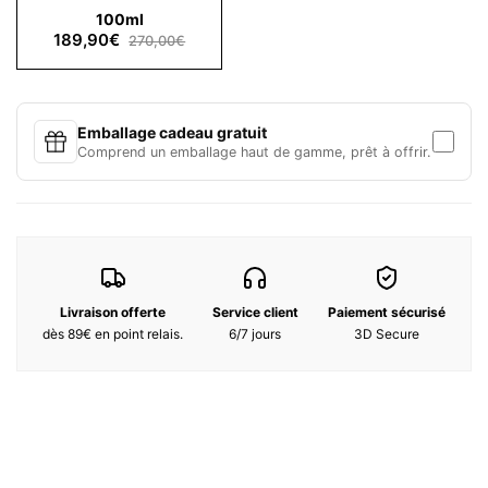
100ml
Violette, Muguet
189,90€
Notes de fond :
Musc, Bois de cèdre de Virginie, Ambre gris
270,00€
Emballage cadeau gratuit
Comprend un emballage haut de gamme, prêt à offrir.
Livraison offerte
Service client
Paiement sécurisé
dès 89€ en point relais.
6/7 jours
3D Secure