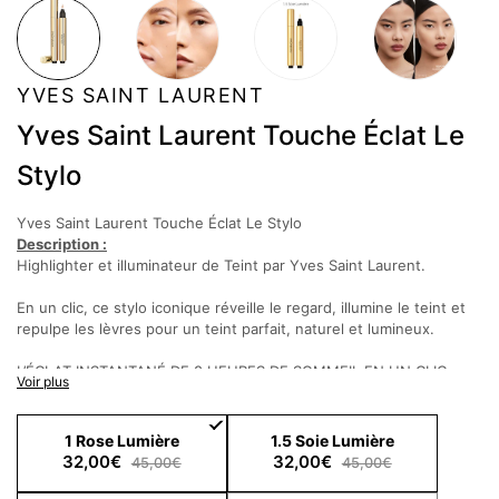
YVES SAINT LAURENT
Yves Saint Laurent Touche Éclat Le
Stylo
Yves Saint Laurent Touche Éclat Le Stylo
Description :
Highlighter et illuminateur de Teint par Yves Saint Laurent.
En un clic, ce stylo iconique réveille le regard, illumine le teint et
repulpe les lèvres pour un teint parfait, naturel et lumineux.
L’ÉCLAT INSTANTANÉ DE 8 HEURES DE SOMMEIL EN UN CLIC.
Voir plus
Souvent copié mais jamais égalé, Touche Éclat est le produit
maquillage iconique signé Yves Saint Laurent. L’astuce beauté des
make-up artists du monde entier. Le must-have pour apporter
1 Rose Lumière
1.5 Soie Lumière
fraicheur et lumière à votre teint instantanément.
32,00€
32,00€
45,00€
45,00€
En un clic, ce stylo illuminateur de teint révèle instantanément