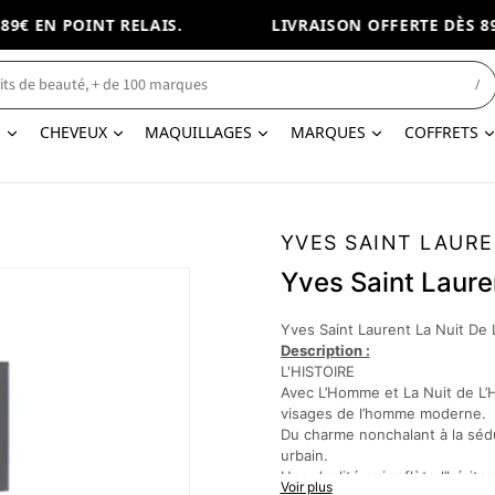
€ EN POINT RELAIS.
LIVRAISON OFFERTE DÈS 89€ 
/
N
CHEVEUX
MAQUILLAGES
MARQUES
COFFRETS
YVES SAINT LAUR
Yves Saint Laure
Yves Saint Laurent La Nuit De 
Description :
L'HISTOIRE
Avec L’Homme et La Nuit de L’
visages de l’homme moderne.
Du charme nonchalant à la sédu
urbain.
Une dualité qui reflète l’hérita
Voir plus