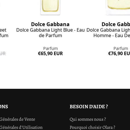
Dolce Gabbana
Dolce Gab
eet
Dolce Gabbana Light Blue - Eau
Dolce Gabbana Ligh
rfum
de Parfum
Homme - Eau De
Parfum
Parfum
EUR
€65,90 EUR
€76,90 E
ONS
BESOIN D'AIDE ?
Générales de Vente
Qui sommes nous ?
Générales d'Utilisation
Pourquoi choisir Olara ?