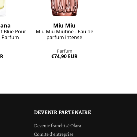
bana
Miu Miu
t Blue Pour
Miu Miu Miutine - Eau de
 Parfum
parfum intense
Parfum
UR
€74,90 EUR
DEVENIR PARTENAIRE
Devenir franchisé Olara
Comité d'entreprise