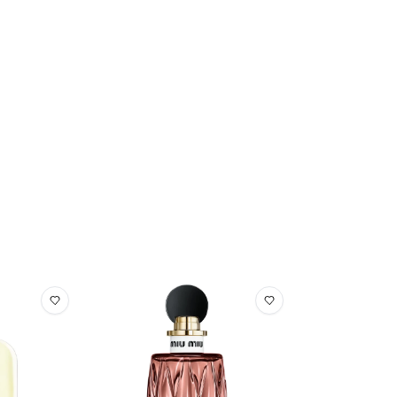
AU • PARFUM / FRAGRANCE • LINALOOL • BUTYL
• LIMONENE • COUMARIN • ALPHA-ISOMETHYL
• CITRONELLOL • ISOEUGENOL • CI 42090 / BLUE