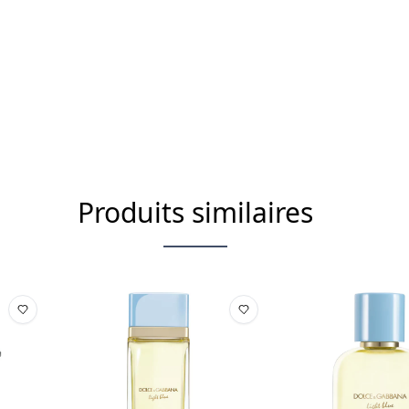
ALCOHOL • AQUA / WATER / E
METHOXYDIBENZOYLMETHANE 
IONONE • GERANIOL • CITRAL 
1 • CI 60730 / EXT. VIOLET 2
Produits similaires