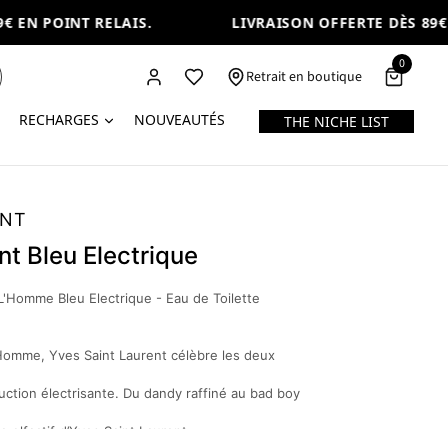
EN POINT RELAIS.
LIVRAISON OFFERTE DÈS 89€ E
0
Retrait en boutique
RECHARGES
NOUVEAUTÉS
THE NICHE LIST
ENT
nt Bleu Electrique
L'Homme Bleu Electrique - Eau de Toilette
Homme, Yves Saint Laurent célèbre les deux
ction électrisante. Du dandy raffiné au bad boy
ge olfactif d’Yves Saint Laurent.