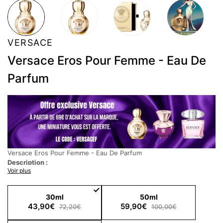
VERSACE
Versace Eros Pour Femme - Eau De
Parfum
Versace Eros Pour Femme - Eau De Parfum
Description :
Voir plus
La puissance irrésistible d'une femme habillée d’une essence
radieuse et sensuelle.
Une eau de parfum fraîche, florale et sensuelle à porter en toute
30ml
50ml
saison
43,90€
59,90€
72,20€
100,00€
Notes Olfactives :
Notes de tête : Citron, Mandarine, Groseille, Grenade, Framboise