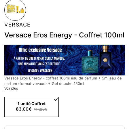
VERSACE
Versace Eros Energy - Coffret 100ml
Versace Eros Energy - coffret 100ml eau de parfum + 5ml eau de
parfum (format voyage) + Gel douche 150ml
Voir plus
Description :
La flamme d’Eros brûle plus intensément que jamais. VERSACE
Eros Flame est un parfum qui touche droit au cœur. Il délivre un
1 unité Coffret
message puissant sur l’amour, l’acceptation de soi et la richesse de
83,00€
117,20€
la diversité. Conçu pour un homme fort et confiant, mais aussi
sensible et en quête d’émotions vraies, Eros Flame incarne une
masculinité moderne, fière et vulnérable à la fois.
Notes Olfactives :