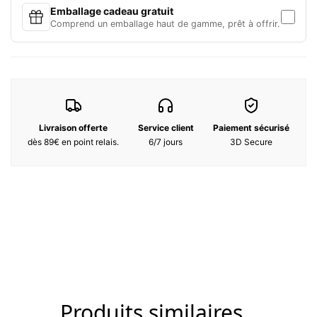
Notes de tête : Accord chinotto, Poivre noir
Emballage cadeau gratuit
Notes de coeur : Romarin sauvage
Comprend un emballage haut de gamme, prêt à offrir.
Notes de fond : Patcouli, Vétiver Haiti, Vanille
Ingrédients :
ALCOHOL DENAT. (SD ALCOHOL 39-C), PARFUM (FRAGRANCE),
AQUA (WATER), LIMONENE, LINALOOL, COUMARIN, ETHYLHEXYL
METHOXYCINNAMATE, ALPHA-ISOMETHYL IONONE,
CITRONELLOL, CITRAL, ETHYLHEXYL SAUCILATE, BUTYL
Livraison offerte
Service client
Paiement sécurisé
METHOXYDIBENZOYLMETHANE, GERANIOL, ISOEUGENOL.
dès 89€ en point relais.
6/7 jours
3D Secure
Produits similaires