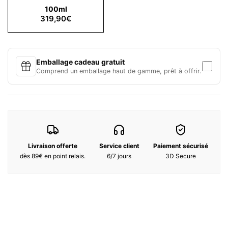
100ml
cette fragrance.
319,90€
Notes Olfactives :
Notes de tête :
Maté, oliban
Notes de cœur :
Safran, thym
Emballage cadeau gratuit
Notes de fond :
Daim, musc
Comprend un emballage haut de gamme, prêt à offrir.
Ingrédients:
Alcohol Denat., Water\Aqua\Eau, Fragrance (Parfum), Ethylhexyl
Methoxycinnamate, Butyl Methoxydibenzoylmethane, Ethylhexyl
Salicylate, Citronellol, Coumarin, Hydroxycitronellal, Alpha-
Isomethyl Ionone, Linalool, Geraniol, Cinnamyl Alcohol, Hexyl
Cinnamal, Citral, Limonene, Tocopherol, Dilauryl Thiodipropionate
*
Cette liste d'ingrédients peut faire l'objet de modifications, les
Livraison offerte
Service client
Paiement sécurisé
clients sont priés de consulter l'emballage du produit pour obtenir
dès 89€ en point relais.
6/7 jours
3D Secure
la liste la plus récente.
Cette liste d'ingrédients peut faire l'objet de modifications,
veuillez consulter l'emballage du produit acheté.
Cette liste d'ingrédients peut faire l'objet de modifications,
veuillez consulter l'emballage du produit acheté.