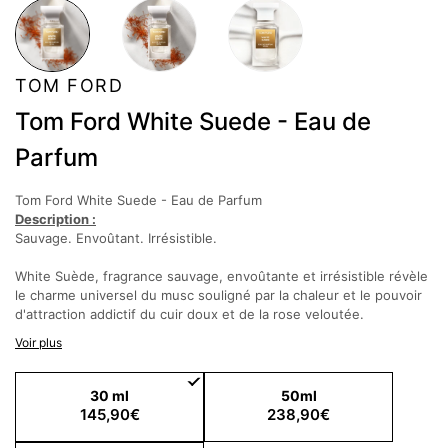
TOM FORD
Tom Ford White Suede - Eau de
Parfum
Tom Ford White Suede - Eau de Parfum
Description :
Sauvage. Envoûtant. Irrésistible.
White Suède, fragrance sauvage, envoûtante et irrésistible révèle
le charme universel du musc souligné par la chaleur et le pouvoir
d'attraction addictif du cuir doux et de la rose veloutée.
Voir plus
Cette élégante fragrance capture l'essence originelle de ces deux
matières souples et sensuelles, en leur donnant une nouvelle
dimension. Son intensité est soulignée grâce au daim, aux épices
30 ml
50ml
et aromates tels que le safran ou le thym.
145,90€
238,90€
Une petite touche d'encens oliban vient sublimer les notes de