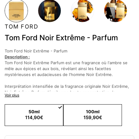
TOM FORD
Tom Ford Noir Extrême - Parfum
Tom Ford Noir Extrême - Parfum
Description :
Tom Ford Noir Extrême Parfum est une fragrance où l'ambre se
mêle aux épices et aux bois, révélant ainsi les facettes
mystérieuses et audacieuses de l'homme Noir Extrême.
Interprétation intensifiée de la fragrance originale Noir Extrême,
Noir Extrême Parfum dévoile une haute concentration de
Voir plus
cardamome, dont la facette épicée est ici enveloppée par la
chaleur du gingembre Shimoga et par la sensualité enivrante de la
fève tonka et du bois de gaïac.
50ml
100ml
114,90€
159,90€
« NOIR EXTREME PARFUM exprime la dualité spectaculaire de
l'homme raffiné. » TOM FORD