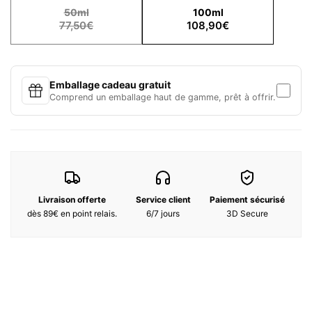
50ml
100ml
transparente.
77,50€
108,90€
Notes Olfactives :
Notes de tête :
Petit grain bigarade, accord pistache
Notes de cœur :
Huile d'orange amère, bergamote verte
Emballage cadeau gratuit
Notes de fond :
Ylang-ylang des comores, coco de mer des
Comprend un emballage haut de gamme, prêt à offrir.
Seychelles
Ingrédients:
ALCOHOL DENAT., WATER/AQUA/EAU, FRAGRANCE (PARFUM),
LIMONENE, BENZYL SALICYLATE, LINALOOL, CITRAL, BENZYL
BENZOATE, CITRONELLOL, CINNAMYL ALCOHOL,
HYDROXYCITRONELLAL, COUMARIN, GERANIOL, BHT,
TOCOPHEROL, PENTAERYTHRITYL TETRA-DI-T-BUTYL
HYDROXYHYDROCINNAMATE
Livraison offerte
Service client
Paiement sécurisé
dès 89€ en point relais.
6/7 jours
3D Secure