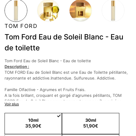
TOM FORD
Tom Ford Eau de Soleil Blanc - Eau
de toilette
Tom Ford Eau de Soleil Blanc - Eau de toilette
Description :
TOM FORD Eau de Soleil Blanc est une Eau de Toilette pétillante,
rayonnante et addictive.Inattendue. Sulfureuse. Addictive.
Famille Olfactive - Agrumes et Fruits Frais.
A la fois brillant, croquant et gorgé d'agrumes pétillants, TOM
FORD Eau de Soleil Blanc vous transporte sur ces îles privées
Voir plus
paradisiaques, où l'été est éternel.
La vivacité des agrumes qui contraste avec la chaleur ambrée
10ml
30ml
florale, évoque le reflet cristallin du soleil blanc sur l'eau
35,90€
51,90€
L'Inspiration - Les îles privées éloignées où l'été dure toute
l'année et où un jour se fond dans le suivant de façon