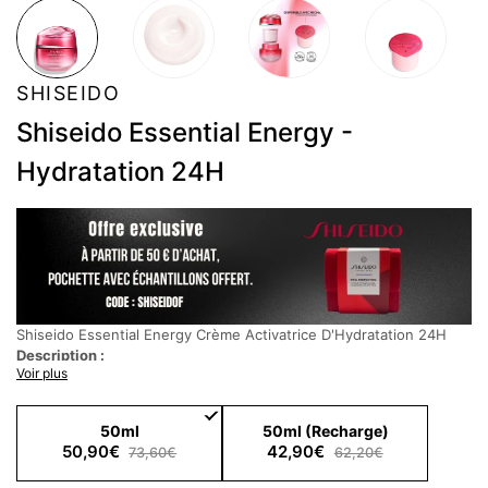
SHISEIDO
Shiseido Essential Energy -
Hydratation 24H
Shiseido Essential Energy Crème Activatrice D'Hydratation 24H
Description :
Voir plus
Essential Energy maintient une hydratation intense pendant 24H*
pour une peau pleine d'énergie et éclatante de santé. Cette
crème active la capacité de la peau à produire une hydratation en
50ml
50ml (Recharge)
profondeur et à prévenir les ridules avec l'Acide Hyaluronique RED
50,90€
42,90€
73,60€
62,20€
exclusif de Shiseido.
Conseils d'Utilisation :