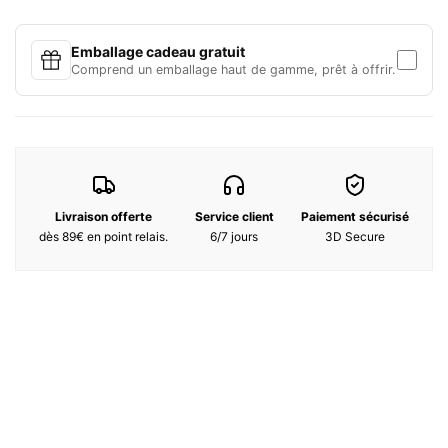
Appliquez matin et soir après avoir nettoyé votre peau et appliqué
le sérum Ultimune.
Prélevez une noisette de crème et appliquez-la sur les 5 zones du
Emballage cadeau gratuit
visage, joues, front, nez et menton.
Comprend un emballage haut de gamme, prêt à offrir.
Massez délicatement la crème sur votre peau en faisant des
mouvements circulaires.
Avantages du produit :
- Immédiatement : 93%** trouvent leur peau hydratée
- Après 1 semaine : 85%** trouvent leur peau douce et souple
- Après 2 semaines : 74%** trouvent que leurs ridules sont moins
Livraison offerte
Service client
Paiement sécurisé
visibles
dès 89€ en point relais.
6/7 jours
3D Secure
- Après 4 semaines : 86%** trouvent leur peau saine et éclatante
Ingrédients:
WATER(AQUA/EAU)･DIMETHICONE･BUTYLENE GLYCOL･
ALCOHOL DENAT.･BETAINE･GLYCERIN･ISOHEXADECANE･
HYDROGENATED POLYDECENE･PPG-3 DIPIVALATE･SILICA･
BEHENYL ALCOHOL･STEARYL ALCOHOL･MYRISTYL MYRISTATE･
GLYCERYL STEARATE SE･POLYSORBATE 60･PEG-100 STEARATE･
PEG/PPG-14/7 DIMETHYL ETHER･PEG/PPG-17/4 DIMETHYL
ETHER･PHENOXYETHANOL･DIMETHYLACRYLAMIDE/SODIUM