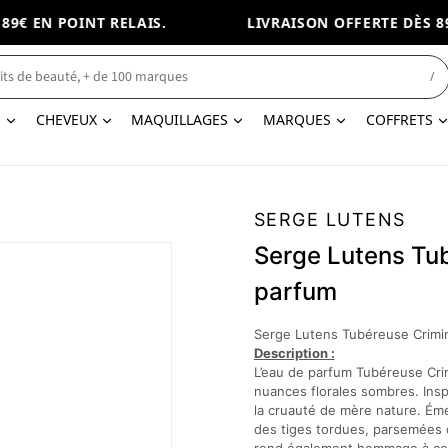
€ EN POINT RELAIS.
LIVRAISON OFFERTE DÈS 89€
/
N
CHEVEUX
MAQUILLAGES
MARQUES
COFFRETS
SERGE LUTENS
Serge Lutens Tub
parfum
Serge Lutens Tubéreuse Crimin
Description :
L’eau de parfum Tubéreuse Cri
nuances florales sombres. Inspi
la cruauté de mère nature. Éme
des tiges tordues, parsemées d