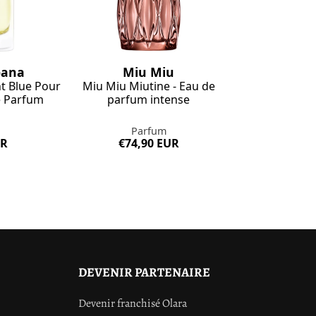
bana
Miu Miu
t Blue Pour
Miu Miu Miutine - Eau de
 Parfum
parfum intense
Parfum
UR
€74,90 EUR
DEVENIR PARTENAIRE
Devenir franchisé Olara