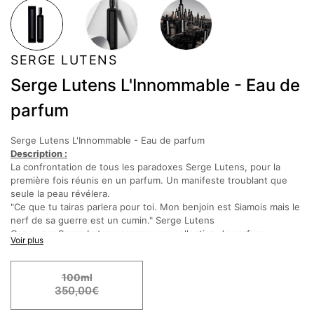
SERGE LUTENS
Serge Lutens L'Innommable - Eau de
parfum
Serge Lutens L'Innommable - Eau de parfum
Description :
La confrontation de tous les paradoxes Serge Lutens, pour la
première fois réunis en un parfum. Un manifeste troublant que
seule la peau révélera.
"Ce que tu tairas parlera pour toi. Mon benjoin est Siamois mais le
nerf de sa guerre est un cumin." Serge Lutens
Conçu par Serge Lutens comme une collection de parfums
Voir plus
signature, le dessin de Gratte-ciel nous ramène à l’esthétique
skyline du New York des années 20/30. Perfection d’un noir laqué,
biseautage des arêtes aussi aiguisées que la pointe d’un Chrysler
100ml
Building, ce flacon emblématique va chercher ses influences dans
350,00€
d’Art-déco pour incarner une nouvelle modernité, l’avant-garde
d’un style au firmament.