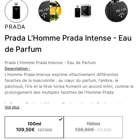
PRADA
Prada L'Homme Prada Intense - Eau
de Parfum
Prada L'Homme Prada Intense - Eau de Parfum
Description :
L'Homme Prada Intense exprime olfactivement différentes
facettes de la masculinité : au cœur du parfum, l'ambre, le
patchouli, l'iris et la fève tonka forment un accord infini, comme le
prolongement des multiples facettes de l'Homme Prada.
La Femme Prada et L'Homme Prada explorent olfactivement
Voir plus
l'essence même de la féminité et de la masculinité, au-delà des
idées préconçues.
Parfums mêlant ingrédients iconiques et compositions
100ml
150ml
surprenantes, La Femme Prada et L'Homme Prada vous habillent
109,50€
136,90€
137,00€
171,50€
d'un sillage qui défie toutes les attentes.