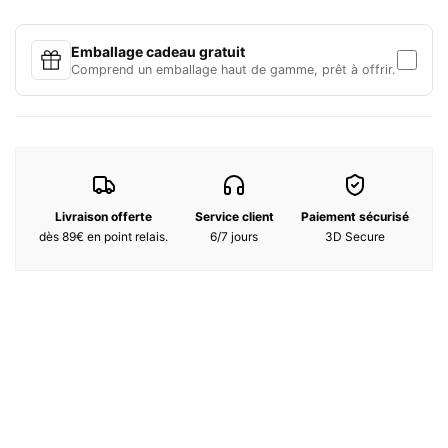
Notes Olfactives :
Notes de tête : Iris
Emballage cadeau gratuit
Notes de coeur : Cuir, Ambre
Comprend un emballage haut de gamme, prêt à offrir.
Notes de fond : Patchouli, Fève tonka
Livraison offerte
Service client
Paiement sécurisé
dès 89€ en point relais.
6/7 jours
3D Secure