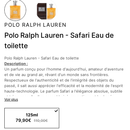
POLO RALPH LAUREN
Polo Ralph Lauren - Safari Eau de
toilette
Polo Ralph Lauren - Safari Eau de toilette
Description :
Un parfum conçu pour l'homme d'aujourd'hui, amateur d'aventure
et de vie au grand air, rêvant d'un monde sans frontières.
Respectueux de l'authenticité et de l'intégrité des objets du
passé, il sait aussi apprécier l'efficacité et la modernité de l'esprit
haute-technologie. Le parfum Safari a l'élégance absolue, subtile
et très sensuelle d'un accord boisé, aromatique et herbacé.
Voir plus
Notes Olfactives :
125ml
Notes de tête :
Estragon, Lavande, Romarin, Basilic
79,90€
110,00€