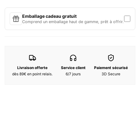
Notes de coeur :
Santal, Vétiver, Cuir, Tabac
Notes de fond :
Clou de girofle, Bois de cèdre
Emballage cadeau gratuit
Comprend un emballage haut de gamme, prêt à offrir.
Livraison offerte
Service client
Paiement sécurisé
dès 89€ en point relais.
6/7 jours
3D Secure