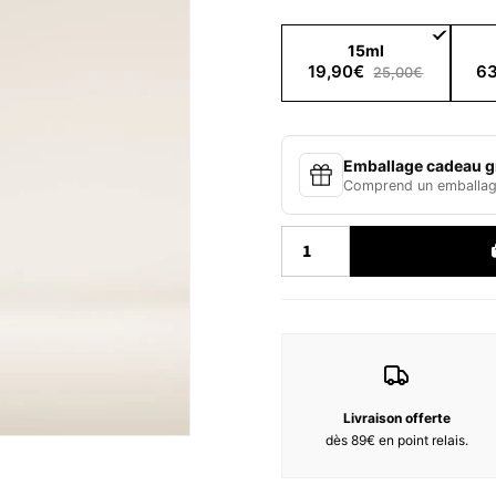
Description :
Une chaleur douce sur la peau.
se mêlent aux rires.
15ml
Goldfawn associe la profondeur
19,90€
63
25,00€
enveloppante d’une vanille chau
progressivement, devenant plus
riche et addictif.
Un parfum pensé comme une en
Emballage cadeau gr
Notes Olfactives :
Comprend un emballage
Notes de tête :
Cèdre
Notes de cœur : Bois de santal
Notes de fond : Vanille
Ingrédients:
ALCOHOL DENAT., PARFUM (F
ACETYLOCTAHYDRONAPHTHALE
CINNAMAL, CINNAMOMUM ZEY
CITRAL, CITRUS AURANTIFOLI
Livraison offerte
BERGAMIA FRUIT OIL, COUMA
dès 89€ en point relais.
EUCALYPTUS GLOBULUS LEAF 
VIRGINIANA OIL, LIMONENE, 
LEAF OIL, TERPINEOL