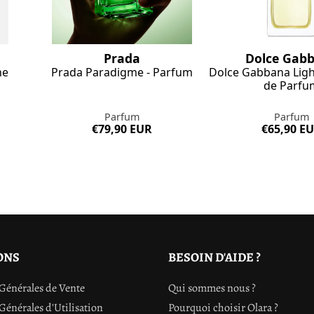
n
Prada
Dolce Gab
ne
Prada Paradigme - Parfum
Dolce Gabbana Light
de Parfu
Parfum
Parfum
€79,90 EUR
€65,90 E
ONS
BESOIN D'AIDE ?
Générales de Vente
Qui sommes nous ?
Générales d'Utilisation
Pourquoi choisir Olara ?