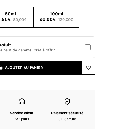
 Une lumière qui baisse lentement. Des voix qui
50ml
100ml
 boisée du cèdre et du santal à la douceur
,90€
96,90€
80,00€
120,00€
de et texturée. La composition s’installe
 dense, plus sensuelle, jusqu’à former un sillage
veloppante réconfortante et rassurante.
atuit
 haut de gamme, prêt à offrir.
AJOUTER AU PANIER
RAGRANCE), AQUA (WATER), TETRAMETHYL
NES, LINALOOL, BETA-CARYOPHYLLENE,
LANICUM BARK OIL, CINNAMYL ALCOHOL,
A PEEL OIL EXPRESSED, CITRUS AURANTIUM
Service client
Paiement sécurisé
RIN, DIMETHYLBENZYL CARBINYL ACETATE,
6/7 jours
3D Secure
OIL, EUGENOL, GERANIOL, JUNIPERUS
LINALYL ACETATE, PINENE, POGOSTEMON CABLIN