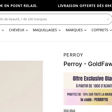
EN POINT RELAIS.
LIVRAISON OFFERTE DÈS 89€ E
/
N
CHEVEUX
MAQUILLAGES
MARQUES
COFFRETS
PERROY
Perroy - GoldFa
Perroy - GoldFawn
Voir plus