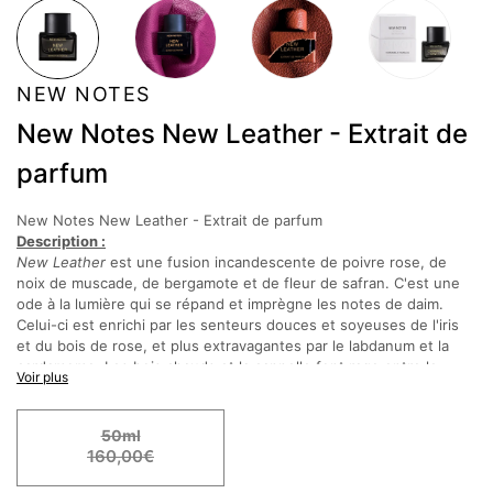
NEW NOTES
New Notes New Leather - Extrait de
parfum
New Notes New Leather - Extrait de parfum
Description :
New Leather
est une fusion incandescente de poivre rose, de
noix de muscade, de bergamote et de fleur de safran. C'est une
ode à la lumière qui se répand et imprègne les notes de daim.
Celui-ci est enrichi par les senteurs douces et soyeuses de l'iris
et du bois de rose, et plus extravagantes par le labdanum et la
cardamome. Les bois chauds et la cannelle font rage entre le
Voir plus
patchouli et le vétiver, enveloppés par les notes profondes et
mystérieuses du cypriol et du baume de gurjum.
50ml
Notes Olfactives :
160,00€
Notes de tête : Bergamote, fleur de safran, poivre rose, muscade
Notes de
coeur : Iris, Labdanum, Cardamome, Bois de rose