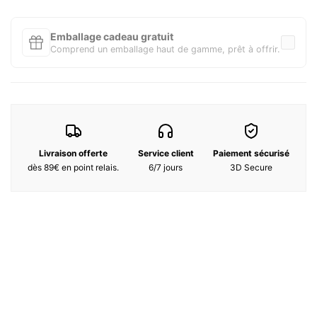
Notes de fond : Cypriol, accord de daim, écorce de cannelle,
patchouli, vétiver, baume de Gurjum, bois chaud
Emballage cadeau gratuit
Comprend un emballage haut de gamme, prêt à offrir.
Ingrédients:
Alcohol denat., Parfum [Fragrance], Aqua [Water], Coumarin,
Alpha-isomethyl ionone, Limonene, BHT, Linalool, Cinnamal,
Cinnamyl alcohol, Isoeugenol, Benzyl cinnamate, Citral, Eugenol,
Benzyl alcohol.
Livraison offerte
Service client
Paiement sécurisé
dès 89€ en point relais.
6/7 jours
3D Secure