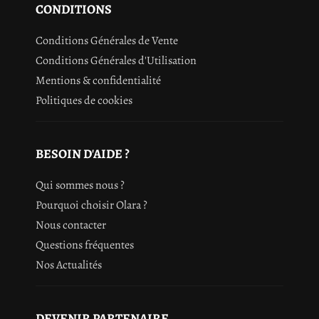
CONDITIONS
ALBUM (SANDALWOOD) OIL, BENZALDEHYDE,
HEXADECANOLACTONE, LIMONENE, CANANGA ODORATA
OIL/EXTRACT, FARNESOL, JASMINE OIL/EXTRACT,
Conditions Générales de Vente
CITRAL, TERPINEOL, ROSE FLOWER OIL/EXTRACT, ISOEUGENOL,
Conditions Générales d'Utilisation
CI 14700 (RED 4), CI 19140 (YELLOW 5), CI 60730
(EXT. VIOLET 2)
Mentions & confidentialité
Politiques de cookies
Cette liste d'ingrédients peut faire l'objet de modifications,
veuillez consulter l'emballage du produit acheté.
BESOIN D'AIDE ?
Qui sommes nous ?
Pourquoi choisir Olara ?
Nous contacter
Questions fréquentes
Nos Actualités
DEVENIR PARTENAIRE