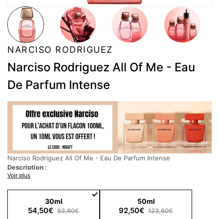
NARCISO RODRIGUEZ
Narciso Rodriguez All Of Me - Eau
De Parfum Intense
Narciso Rodriguez All Of Me - Eau De Parfum Intense
Description :
Voir plus
All of me eau de parfum floral pour femme. Une nouvelle
fragrance signée Narciso Rodriguez.
30ml
50ml
Affirmez votre identité pleinement, passionnément, et
54,50€
92,50€
83,60€
123,60€
intensément avec all of me. Ce parfum floral pour femme par