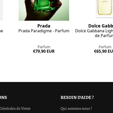
n
Prada
Dolce Gab
ne
Prada Paradigme - Parfum
Dolce Gabbana Light
de Parfu
Parfum
Parfum
€79,90 EUR
€65,90 E
ONS
BESOIN D'AIDE ?
Générales de Vente
Qui sommes nous ?