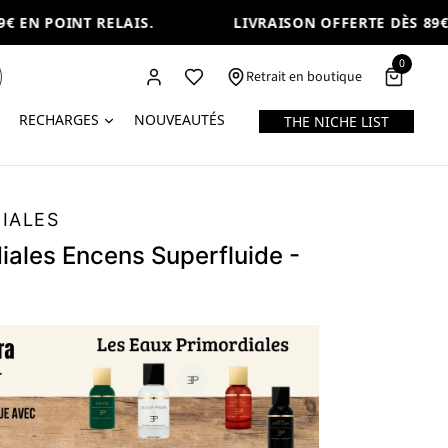
 EN POINT RELAIS.
LIVRAISON OFFERTE DÈS 89€ E
0
Retrait en boutique
RECHARGES
NOUVEAUTÉS
THE NICHE LIST
IALES
iales Encens Superfluide -