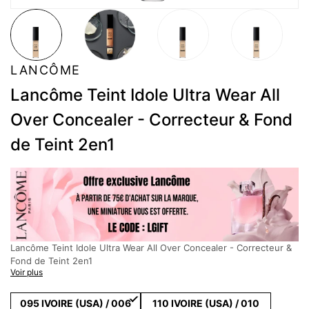
LANCÔME
Lancôme Teint Idole Ultra Wear All
Over Concealer - Correcteur & Fond
de Teint 2en1
Lancôme Teint Idole Ultra Wear All Over Concealer - Correcteur &
Fond de Teint 2en1
Voir plus
Description :
Découvrez Teint Idole Ultra Wear All Over Concealer, le premier
foundcealer de Lancôme, correcteur et fond de teint 2 en 1.
095 IVOIRE (USA) / 006
110 IVOIRE (USA) / 010