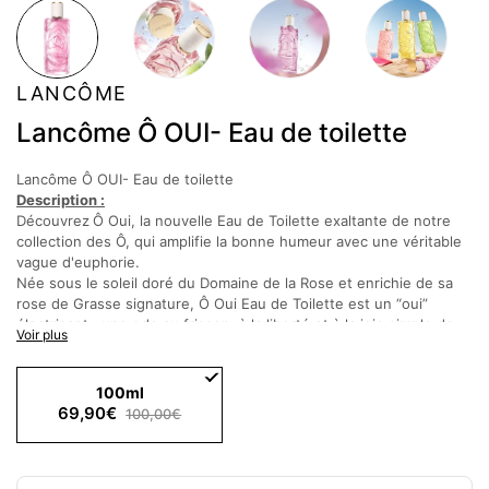
LANCÔME
Lancôme Ô OUI- Eau de toilette
Lancôme Ô OUI- Eau de toilette
Description :
Découvrez
Ô Oui, la nouvelle Eau de Toilette exaltante de notre
collection des Ô, qui amplifie la bonne humeur avec une véritable
vague d'euphorie.
Née sous le soleil doré du Domaine de la Rose et enrichie de sa
rose de Grasse signature, Ô Oui Eau de Toilette est un “oui”
électrisant : une ode au frisson, à la liberté et à la joie simple de
Voir plus
célébrer chaque moment lumineux à votre manière.
Créée par Givaudan et portée par la technologie Happy&Blissful™,
Ô Oui offre une sensation de pétale sur la peau, fraîche et
100ml
addictive, pensée pour éveiller les émotions positives, booster
69,90€
100,00€
votre humeur et insuffler un regain d’optimisme à votre journée.
Notes olfactives :
Notes de tête : Citron, Mandarine, Bergamote