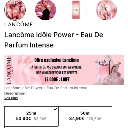
LANCÔME
Lancôme Idôle Power - Eau De
Parfum Intense
Lancôme Idôle Power - Eau De Parfum Intense
Description :
Voir plus
Lancôme Idôle Power Eau de Parfum Intense
Idôle Power, l'eau de parfum intense, le premier parfum floral
25ml
50ml
boisé d'Idôle, incarné par Olivia Rodrigo.
53,90€
84,90€
82,90€
129,50€
Une nouvelle addiction, où un bois de santal crémeux et vibrant
rencontre une rose augmentée. Un alliage d'ingrédients raffinés,