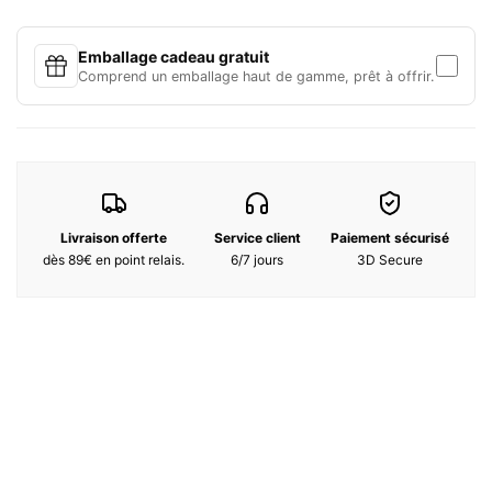
Ingrédients :
Emballage cadeau gratuit
Comprend un emballage haut de gamme, prêt à offrir.
Alcohol Denat., Parfum, Aqua, Benzyl Salicylate, Eugenol, Cinnamyl
Alcohol, Citral, Citronellol, Geraniol, Limonene, Linalool.
Livraison offerte
Service client
Paiement sécurisé
dès 89€ en point relais.
6/7 jours
3D Secure