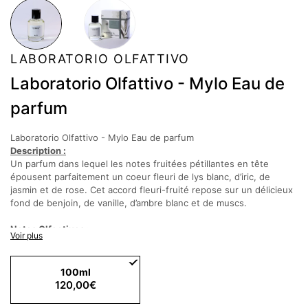
LABORATORIO OLFATTIVO
Laboratorio Olfattivo - Mylo Eau de
parfum
Laboratorio Olfattivo - Mylo Eau de parfum
Description :
Un parfum dans lequel les notes fruitées pétillantes en tête
épousent parfaitement un coeur fleuri de lys blanc, d’iric, de
jasmin et de rose. Cet accord fleuri-fruité repose sur un délicieux
fond de benjoin, de vanille, d’ambre blanc et de muscs.
Notes Olfactives :
Voir plus
Notes de tête : Bergamote, Citron, Mandarine Jaune, Poivre Rose
Notes de cœur : Lys Blanc, Jasmin, Iris, Rose
100ml
120,00€
Notes de fond : Benjoin, Vanille, Ambre blanc, Muscs