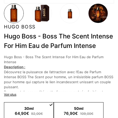
HUGO BOSS
Hugo Boss - Boss The Scent Intense
For Him Eau de Parfum Intense
Hugo Boss - Boss The Scent Intense For Him Eau de Parfum
Intense
Description :
Découvrez la puissance de l’attraction avec l’Eau de Parfum
Intense BOSS The Scent pour homme, un irrésistible parfum BOSS
pour homme qui capture le lien incandescent unissant un couple
puissant.
Rayonnant de sensualité, cette fragrance ambrée, fruitée et
Voir plus
gourmande associe des contrastes voluptueux. Emblématique,
suave et exclusivement développé pour BOSS, le fruit de maninka
se mêle à la chaleur et à l’opulence de l'ambre pour former une
30ml
50ml
liqueur riche et séduisante emplie de douceur et d’intensité brute
64,90€
76,90€
92,00€
109,00€
qui stimule les sens.