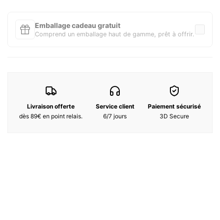
dialogue humble et harmonieux avec la nature et les éléments.
Terre d’Hermès est le parfum qui relie l’homme à ses origines, aux
sources de sa puissance créatrice.
Emballage cadeau gratuit
Comprend un emballage haut de gamme, prêt à offrir.
Notes Olfactives :
Note de tête :
Pamplemousse
Note de coeur :
Cèdre
Note de fond :
Silex
Livraison offerte
Service client
Paiement sécurisé
dès 89€ en point relais.
6/7 jours
3D Secure