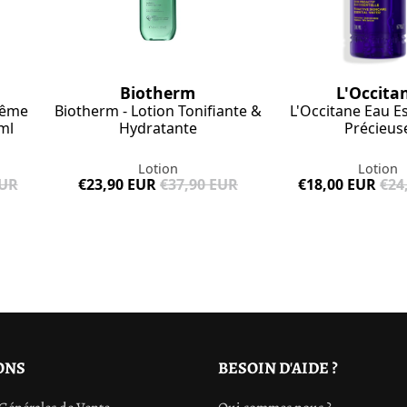
L'Occita
Biotherm
L'Occitane Eau Es
rême
Biotherm - Lotion Tonifiante &
Précieus
ml
Hydratante
Lotion
Lotion
€18,00 EUR
€24
EUR
€23,90 EUR
€37,90 EUR
ONS
BESOIN D'AIDE ?