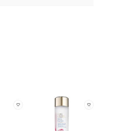
E DISUCCINATE XANTHAN GUM PENTYLENE
ST EXTRACT POTASSIUM SORBATE SODIUM
NCE