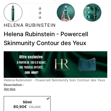
HELENA RUBINSTEIN
Helena Rubinstein - Powercell
Skinmunity Contour des Yeux
Helena Rubinstein - Powercell Skinmunity Soin Contour des Yeux
Description :
Voir plus
Soin pour le contour des yeux enrichi de millions de cellules
natives végétales de Criste Marine. Instantanément, le contour
des yeux est hydraté et illuminé. Jour après jour, les cernes,
50ml
premières rides et poches sous les yeux sont réduits.
80,90€
110,00€