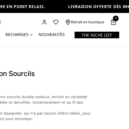
 EN POINT RELAIS.
LIVRAISON OFFERTE DÈS 89€ 
0
Retrait en boutique
RECHARGES
NOUVEAUTÉS
THE NICHE LIST
on Sourcils
yon sourcils double-embout, enrichi en céramide
lée et densifiée, instantanément et au fil des
t biseautée, qui n'a pas besoin d'être taillée, pour
llon pour estomper.