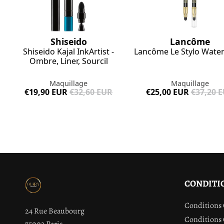
Shiseido
Lancôme
Shiseido Kajal InkArtist -
Lancôme Le Stylo Wate
Ombre, Liner, Sourcil
Maquillage
Maquillage
€19,90 EUR
€32,60 EUR
€25,00 EUR
€37,20 
CONDITI
Conditions 
24 Rue Beaubourg
Conditions 