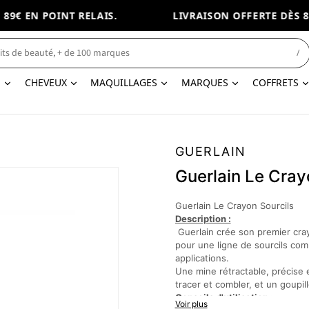
9€ EN POINT RELAIS.
LIVRAISON OFFERTE DÈS 89€
/
N
CHEVEUX
MAQUILLAGES
MARQUES
COFFRETS
GUERLAIN
Guerlain Le Cray
Guerlain Le Crayon Sourcils
Description :
Guerlain crée son premier cra
pour une ligne de sourcils comb
applications.
Une mine rétractable, précise e
tracer et combler, et un goupi
Conseils d'utilisation :
Voir plus