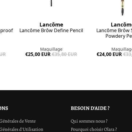
Lancôm
Lancôme
Lancôme Brôw 
rproof
Lancôme Brôw Define Pencil
Powdery Pe
Maquillag
Maquillage
€24,00 EUR
€33
EUR
€25,00 EUR
€35,80 EUR
ONS
BESOIN D'AIDE ?
Générales de Vente
Qui sommes nous ?
Générales d'Utilisation
Pourquoi choisir Olara ?