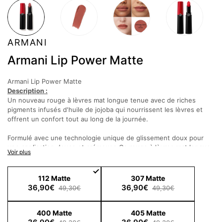
ARMANI
Armani Lip Power Matte
Armani Lip Power Matte
Description :
Un nouveau rouge à lèvres mat longue tenue avec de riches
pigments infusés d'huile de jojoba qui nourrissent les lèvres et
offrent un confort tout au long de la journée.
Formulé avec une technologie unique de glissement doux pour
une application douce et crémeuse.Ce rouge à lèvres mat longue
Voir plus
durée offre instantanément un impact de couleur en un seul
passage. La formule richement pigmentée glisse sans effort et
lisse l'apparence des lèvres et offre un fini mat qui n’assèche pas
112 Matte
307 Matte
les lèvres. Toutes les teintes sont formulées avec un pigment
36,90€
36,90€
49,30€
49,30€
enrobé pour améliorer la tenue et la couleur. Pour un contrôle
avec une application précise, le baton en forme de goutte aide à
400 Matte
405 Matte
tracer soigneusement et à façonner le contour des lèvres.