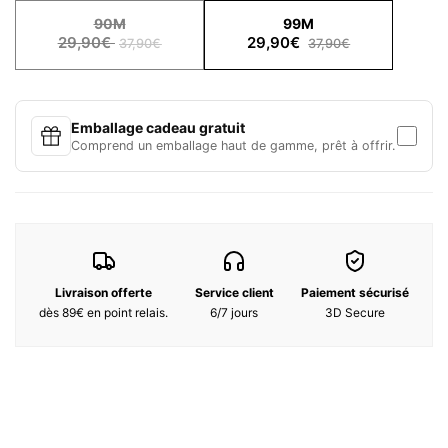
90M
99M
Ingrédients :
29,90€
29,90€
37,90€
37,90€
965716 03 - INGREDIENTS: AQUA / WATER / EAU - PROPYLENE
GLYCOL - CI 77491 / IRON OXIDES - SYNTHETIC
FLUORPHLOGOPITE - OCTYLDODECYL STEAROYL STEARATE -
DIMETHICONE - ALUMINUM CALCIUM SODIUM SILICATE - BORON
Emballage cadeau gratuit
NITRIDE - LAUROYL LYSINE - CALCIUM SODIUM BOROSILICATE -
Comprend un emballage haut de gamme, prêt à offrir.
CALCIUM ALUMINUM BOROSILICATE - CI 77891 / TITANIUM
DIOXIDE - TRIMETHYLSILOXYPHENYL DIMETHICONE -
DIMETHICONE/VINYL DIMETHICONE CROSSPOLYMER -
DIPENTAERYTHRITYL
TETRAHYDROXYSTEARATE/TETRAISOSTEARATE - TALC -
SORBITAN ISOSTEARATE - POLYSORBATE 80 - ARGILLA /
MAGNESIUM ALUMINUM SILICATE - XANTHAN GUM - GLYCERIN
Livraison offerte
Service client
Paiement sécurisé
- MAGNESIUM SILICATE - PHENOXYETHANOL - CAPRYLYL
GLYCOL - SILICA - TIN OXIDE - LAURETH-4 (F.I.L. N288852/1).
dès 89€ en point relais.
6/7 jours
3D Secure
Les listes d'ingrédients entrant dans la composition des produits
de notre marque sont régulièrement mises à jour. Avant d'utiliser
un produit de notre marque, vous êtes invités à lire la liste
d'ingrédients figurant sur son emballage afin de vous assurer que
les ingrédients sont adaptés à votre utilisation personnelle