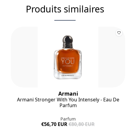
Notes de tête :
Mandarine verte
Produits similaires
Notes de cœur :
Lavandin
Notes de fond :
Fève de tonka
Armani
Armani Stronger With You Intensely - Eau De
Parfum
Parfum
€56,70 EUR
€80,80 EUR