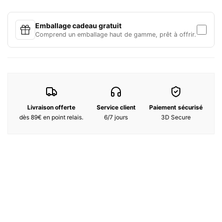
cèdre, benjoin
Emballage cadeau gratuit
200G Code EAN :
8028713821592
Comprend un emballage haut de gamme, prêt à offrir.
Livraison offerte
Service client
Paiement sécurisé
dès 89€ en point relais.
6/7 jours
3D Secure