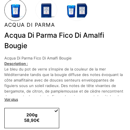
ACQUA DI PARMA
Acqua Di Parma Fico Di Amalfi
Bougie
Acqua Di Parma Fico Di Amalfi Bougie
Description :
Le bleu du pot de verre s’inspire de la couleur de la mer
Méditerranée tandis que la bougie diffuse des notes évoquant la
côte amalfitaine avec de douces senteurs enveloppantes de
figuiers sous un soleil radieux. Des notes de tête vivantes de
bergamote, de citron, de pamplemousse et de cèdre rencontrent
des accents de nectar de figue, de poivre rose et de pétales de
Voir plus
jasmin et, à la base, un mélange harmonieux de bois de figuier, de
bois de cèdre et de benjoin.
200g
Notes olfactives
:
58,90€
Bergamote italienne, citron italien, pamplemousse, nectar de
figue, poivre rouge, pétales de jasmin, bois de figuier, bois de