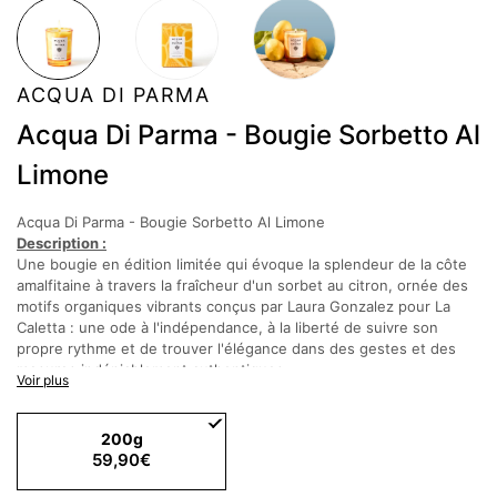
ACQUA DI PARMA
Acqua Di Parma - Bougie Sorbetto Al
Limone
Acqua Di Parma - Bougie Sorbetto Al Limone
Description :
Une bougie en édition limitée qui évoque la splendeur de la côte
amalfitaine à travers la fraîcheur d'un sorbet au citron, ornée des
motifs organiques vibrants conçus par Laura Gonzalez pour La
Caletta : une ode à l'indépendance, à la liberté de suivre son
propre rythme et de trouver l'élégance dans des gestes et des
mesures indéniablement authentiques.
Voir plus
Notes olfactives
:
Notes de tête : citron d'Italie, cardamome, accord menthe
200g
Notes de cœur : basilic, citron vert, citronnelle
59,90€
Notes de fond : accord bois de cachemire, vanilline, accord musc
Ingrédients :