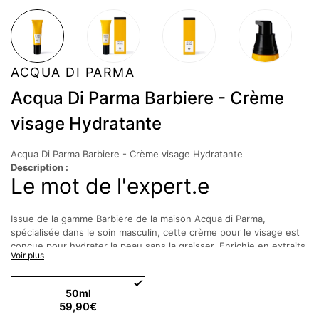
ACQUA DI PARMA
Acqua Di Parma Barbiere - Crème
visage Hydratante
Acqua Di Parma Barbiere - Crème visage Hydratante
Description :
Le mot de l'expert.e
Issue de la gamme Barbiere de la maison Acqua di Parma,
spécialisée dans le soin masculin, cette crème pour le visage est
conçue pour hydrater la peau sans la graisser. Enrichie en extraits
Voir plus
végétaux, elle embellit le grain de peau tout en illuminant le teint.
Détail du produit
50ml
59,90€
Cette crème visage pour homme assure une hydratation durable