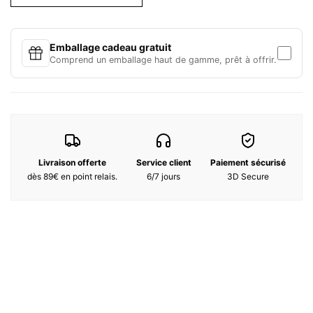
sans effet gras. Enrichie aux extraits végétaux, elle embellit votre
peau et illumine votre teint.
Emballage cadeau gratuit
Conseils d'utilisation :
Comprend un emballage haut de gamme, prêt à offrir.
Après avoir réchauffé la crème entre le bout des doigts, appliquez
une petite quantité sur une peau nettoyée et sèche. En utilisant
les paumes de vos mains, faites des mouvements doux du milieu
vers les côtés extérieurs du visage et en pressant doucement la
peau de la mâchoire, des joues et du front au fur et à mesure.
Utilisez matin et/ou soir après le rasage.
Ingrédient :
Livraison offerte
Service client
Paiement sécurisé
aqua (water), glycerin, propylheptyl caprylate, coco-
dès 89€ en point relais.
6/7 jours
3D Secure
caprylate/caprate, propanediol, phenoxyethanol, stearic acid,
palmitic acid, myristic acid, carbomer, sodium polyacryloyldimethyl
taurate, parfum (fragrance), disodium edta, ethylhexylglycerin,
hydrogenated polydecene, sodium hydroxide, limonene, bht,
anogeissus leiocarpa bark extract, cucurbita pepo (pumpkin) seed
oil, hyaluronic acid, sodium stearoyl glutamate, helianthus annuus
(sunflower) seed oil, hydroxycitronellal, linalool, caprylyl/capryl
glucoside, rosmarinus officinalis (rosemary) extract, citral,
eugenol, coumarin, tocopherol, ci 19140 (yellow 5), benzylalcohol,
benzyl salicylate, amyl cinnamal, geraniol, ci 73360 (red 3 lake),
sambucus nigra flower extract, pentasodium pentetate, citric acid,